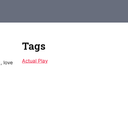
to
increase
or
decrease
volume.
Tags
Actual Play
, love